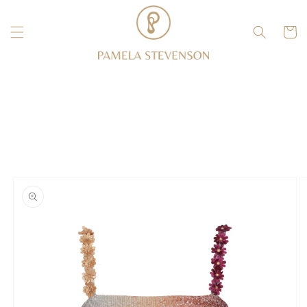
Ir
directamente
al contenido
Carrito
Ir
directamente
a la
información
del producto