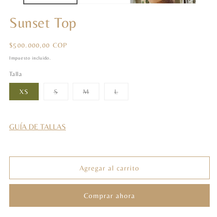
Sunset Top
Precio
$500.000,00 COP
habitual
Impuesto incluido.
Talla
Variante
Variante
Variante
XS
S
M
L
agotada
agotada
agotada
o
o
o
no
no
no
disponible
disponible
disponible
GUÍA DE TALLAS
Agregar al carrito
Comprar ahora