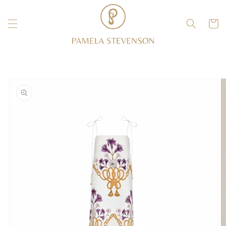
Ir
directamente
al contenido
Carrito
Ir
directamente
a la
información
del producto